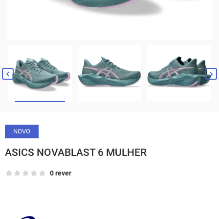


NOVO
ASICS NOVABLAST 6 MULHER
0 rever