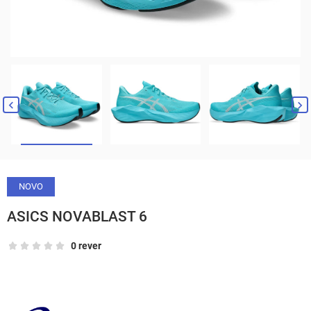


NOVO
ASICS NOVABLAST 6
0 rever