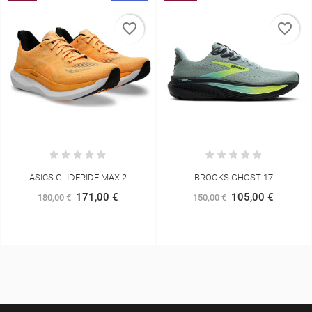
favorite_border
favorite_border
BROOKS GHOST 17
LA SPORTIVA POCKETSHELL
JACKET
105,00 €
150,00 €
166,50 €
185,00 €