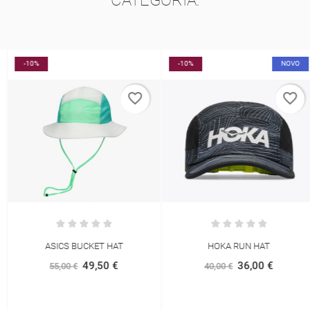
-10%
-10%
NOVO
favorite_border
favorite_border
ASICS BUCKET HAT
HOKA RUN HAT
49,50 €
36,00 €
55,00 €
40,00 €