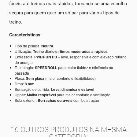
fáceis até treinos mais rápidos, tornando-se uma escolha
segura para quem quer um só par para vários tipos de
treino.
Características:
Tipo de pisada:
Neutra
Utilização:
Treino diário e ritmos moderados a rápidos
Entressola:
PWRRUN PB
– leve, responsiva e com elevado retorno
de energia
Tecnologia:
SPEEDROLL
para maior fluidez e eficiência na
passada
Placa:
Sem placa
(maior conforto e flexibilidade)
Drop:
8 mm
Sensação de corrida:
Leve, dinâmica e estável
Upper:
Malha respirável
para maior conforto e ventilação
Sola exterior:
Borrachas duráveis
com boa tração
16 OUTROS PRODUTOS NA MESMA
CATEGORIA: