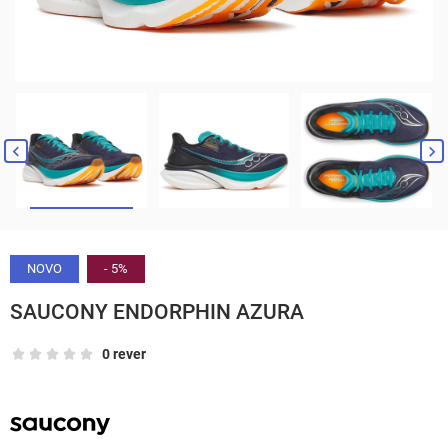


NOVO
- 5%
SAUCONY ENDORPHIN AZURA
0 rever