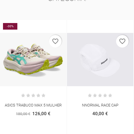
-30%
favorite_border
favorite_border
ASICS TRABUCO MAX 5 MULHER
NNORMAL RACE CAP
126,00 €
40,00 €
180,00 €