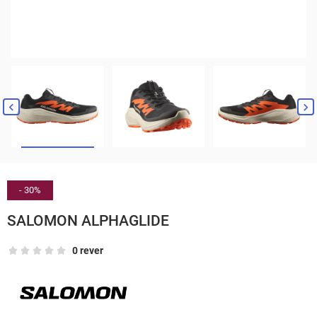


- 30%
SALOMON ALPHAGLIDE
0 rever