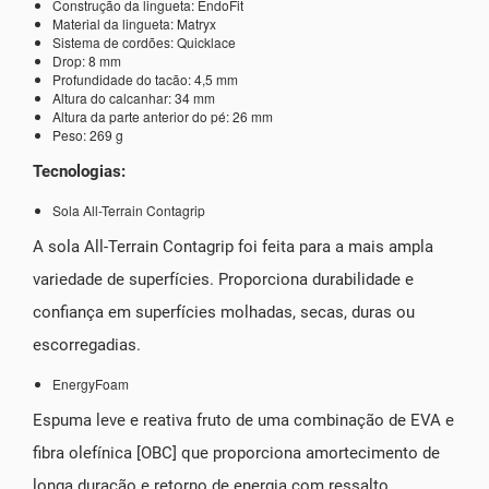
Construção da lingueta: EndoFit
Material da lingueta: Matryx
Sistema de cordões: Quicklace
Drop: 8 mm
Profundidade do tacão: 4,5 mm
Altura do calcanhar: 34 mm
Altura da parte anterior do pé: 26 mm
Peso: 269 g
Tecnologias:
Sola All-Terrain Contagrip
A sola All-Terrain Contagrip foi feita para a mais ampla
variedade de superfícies. Proporciona durabilidade e
confiança em superfícies molhadas, secas, duras ou
escorregadias.
EnergyFoam
Espuma leve e reativa fruto de uma combinação de EVA e
fibra olefínica [OBC] que proporciona amortecimento de
longa duração e retorno de energia com ressalto..