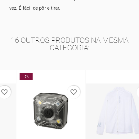
vez. É fácil de pôr e tirar.
16 OUTROS PRODUTOS NA MESMA
CATEGORIA:
-5%
favorite_border
favorite_border