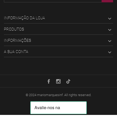
INFORMAÇÃO DA LOJA

PRODUTOS

INFORMAÇÕES

A SUA CONTA

© 2024
mariomarquesinf
. All rights reserved.