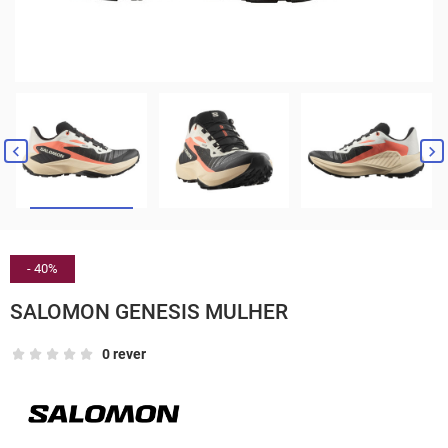


- 40%
SALOMON GENESIS MULHER
0 rever