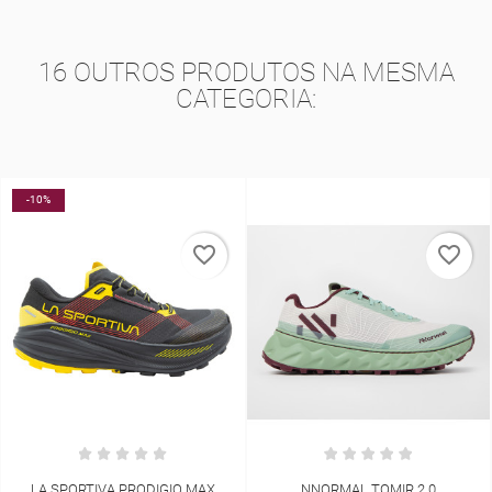
16 OUTROS PRODUTOS NA MESMA
CATEGORIA:
-10%
_border
favorite_border
favorite
AX
NNORMAL TOMIR 2.0
COMPRESSPORT TRAIL RAC