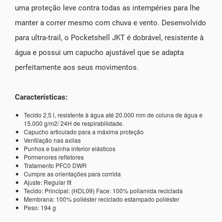
uma proteção leve contra todas as intempéries para lhe
manter a correr mesmo com chuva e vento. Desenvolvido
para ultra-trail, o Pocketshell JKT é dobrável, resistente à
água e possui um capucho ajustável que se adapta
perfeitamente aos seus movimentos.
Características:
Tecido 2,5 l, resistente à água até 20.000 mm de coluna de água e
15.000 g/m2/ 24H de respirabilidade.
Capucho articulado para a máxima proteção
Ventilação nas axilas
Punhos e bainha inferior elásticos
Pormenores refletores
Tratamento PFC0 DWR
Cumpre as orientações para corrida
Ajuste: Regular fit
Tecido: Principal: (HDL09) Face: 100% poliamida reciclada
Membrana: 100% poliéster reciclado estampado poliéster
Peso: 194 g