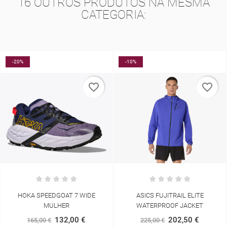
16 OUTROS PRODUTOS NA MESMA
CATEGORIA:
-20%
-10%
favorite_border
favorite_border
HOKA SPEEDGOAT 7 WIDE
ASICS FUJITRAIL ELITE
MULHER
WATERPROOF JACKET
132,00 €
202,50 €
165,00 €
225,00 €