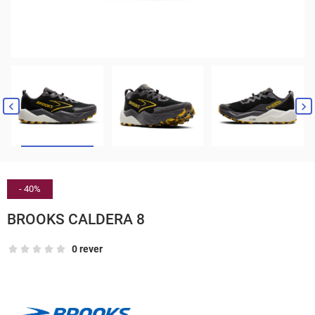


- 40%
BROOKS CALDERA 8
0 rever