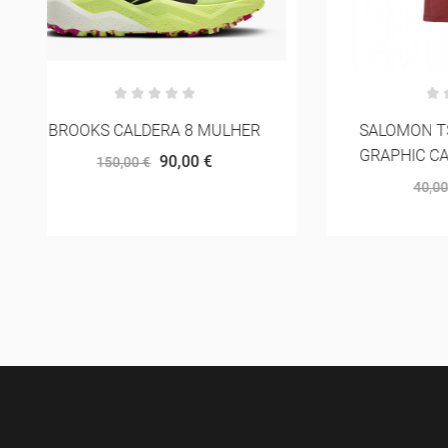
SALOMON TSHRT CROSS RUN
NITECOR
GRAPHIC CABERNET MULHER
28,00 €
40,00 €