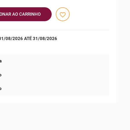
favorite_border
IONAR AO CARRINHO
1/08/2026 ATÉ 31/08/2026
a
o
o