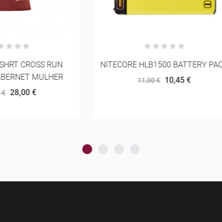
E HLB1500 BATTERY PACK
SAUCONY XODUS ULTR
10,45 €
161,50 €
11,00 €
170,00 €