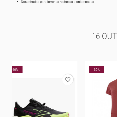
Desenhadas para terrenos rochosos e enlameados
16 OU
-30%
-5%
rder
favorite_border