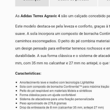
As
Adidas Terrex Agravic 4
são um calçado concebido para
Este modelo destaca-se pela leveza e conforto, graças à 
suave. A sola incorpora um composto de borracha Contin
caminhos escorregadios. O peito do pé combina materiais 
um design pensado para enfrentar terrenos rochosos e 
durabilidade. A sua forma clássica e o sistema de atac
mm, com 35 mm no calcanhar e 27 mm no antepé, o que fa
Características:
Amortecimento leve e reativo com tecnologia Lightstrike
Sola com composto de borracha Continental™ para máxima tração
Peito do pé respirável em materiais têxteis e sintéticos
Forma clássica para um ajuste confortável
Sistema de atacadores para uma fixação personalizada
Peso aproximado de 276,8 gramas
Drop da entressola de 8 mm (calcanhar 35 mm, antepé 27 mm)