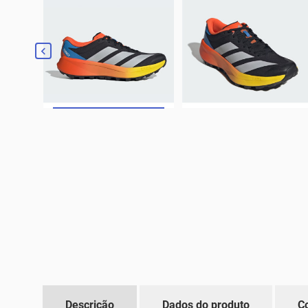

Descrição
Dados do produto
C