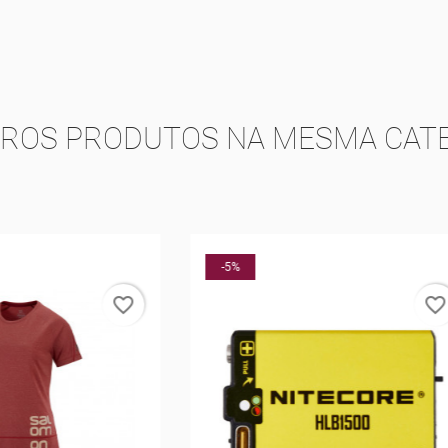
TROS PRODUTOS NA MESMA CATE
-5%
favorite_border