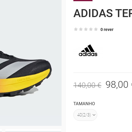
ADIDAS TE
0 rever
98,00 
140,00 €
TAMANHO