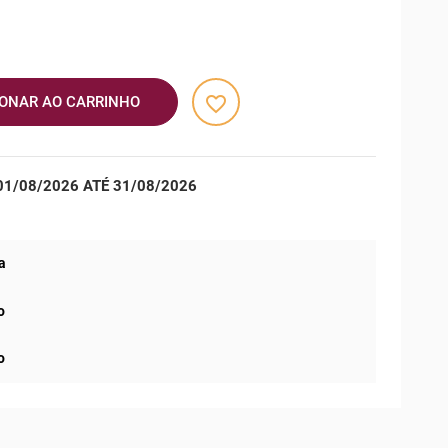
favorite_border
IONAR AO CARRINHO
1/08/2026 ATÉ 31/08/2026
a
o
o