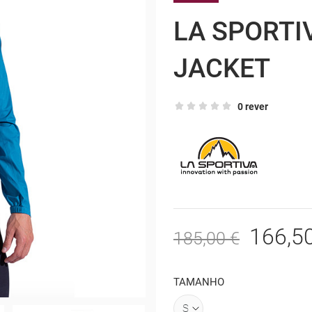
LA SPORTI
JACKET
0 rever
166,5
185,00 €
TAMANHO