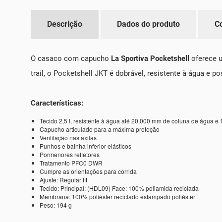
Descrição
Dados do produto
C
O casaco com capucho
La Sportiva Pocketshell
oferece u
trail, o Pocketshell JKT é dobrável, resistente à água e
Características:
Tecido 2,5 l, resistente à água até 20.000 mm de coluna de água e 
Capucho articulado para a máxima proteção
Ventilação nas axilas
Punhos e bainha inferior elásticos
Pormenores refletores
Tratamento PFC0 DWR
Cumpre as orientações para corrida
Ajuste: Regular fit
Tecido: Principal: (HDL09) Face: 100% poliamida reciclada
Membrana: 100% poliéster reciclado estampado poliéster
Peso: 194 g