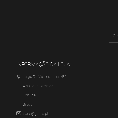
INFORMAÇÃO DA LOJA
Largo Dr. Martins Lima, Nº14
4750-318 Barcelos
Portugal
Braga
store@ganita.pt