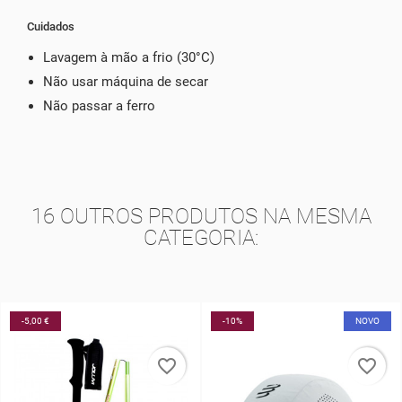
Cuidados
Lavagem à mão a frio (30°C)
Não usar máquina de secar
Não passar a ferro
16 OUTROS PRODUTOS NA MESMA
CATEGORIA:
-10%
NOVO
-40%
favorite_border
favorite_border