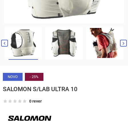


NOVO
- 25%
SALOMON S/LAB ULTRA 10
0 rever