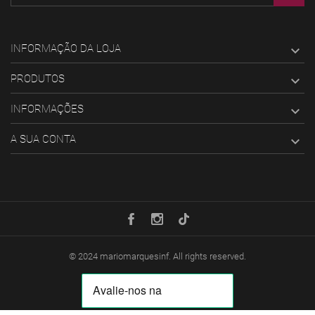
INFORMAÇÃO DA LOJA

PRODUTOS

INFORMAÇÕES

A SUA CONTA

© 2024
mariomarquesinf
. All rights reserved.