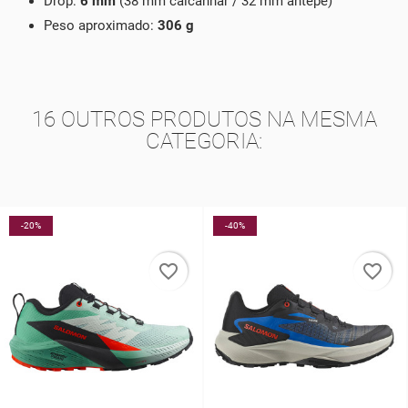
Drop:
6 mm
(38 mm calcanhar / 32 mm antepé)
Peso aproximado:
306 g
16 OUTROS PRODUTOS NA MESMA
CATEGORIA:
-20%
-40%
favorite_border
favorite_border