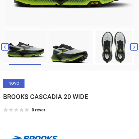


NOVO
BROOKS CASCADIA 20 WIDE
0 rever