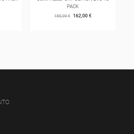
500ML
16,00 €
NTO.