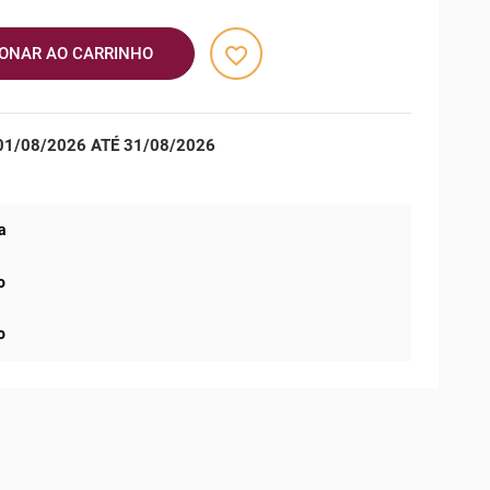
favorite_border
IONAR AO CARRINHO
1/08/2026 ATÉ 31/08/2026
a
o
o