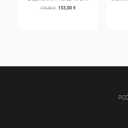
18,75 €
25,00 €
POD