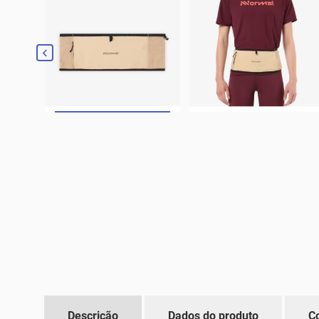

Descrição
Dados do produto
C