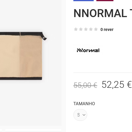
NNORMAL T
0 rever
52,25 €
55,00 €
TAMANHO