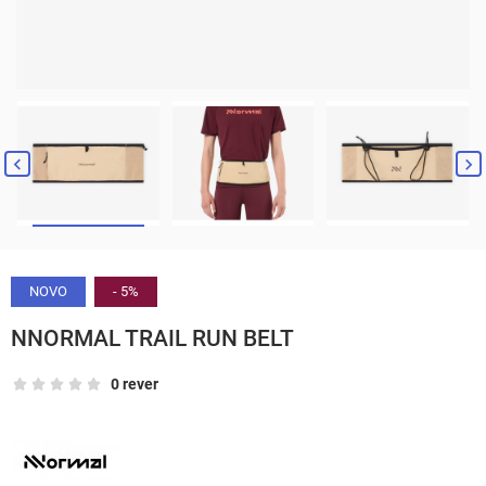


NOVO
- 5%
NNORMAL TRAIL RUN BELT
0 rever