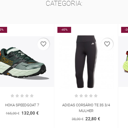
CATEGORIA:
-40%
-20%
favorite_border
favorite_border
ADIDAS CORSÁRIO TE 3S 3/4
HOKA SPEEDGOAT 7
MULHER
132,00 €
165,00 €
22,80 €
38,00 €