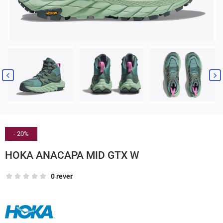


- 20%
HOKA ANACAPA MID GTX W
0 rever