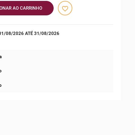
favorite_border
IONAR AO CARRINHO
1/08/2026 ATÉ 31/08/2026
a
o
o