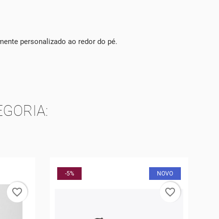
mente personalizado ao redor do pé.
GORIA:
NOVO
-20%
favorite_border
favorite_border