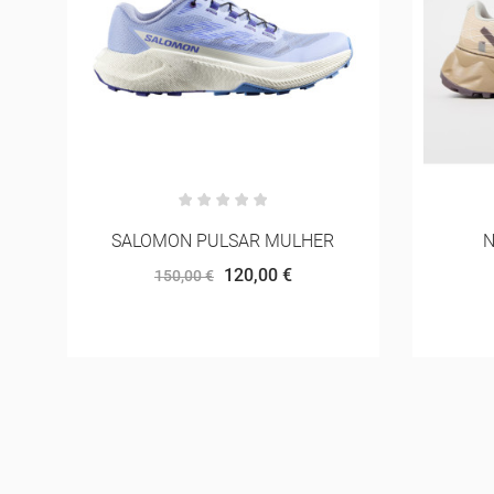
NNORMAL TOMIR 2.0
NN
170,00 €