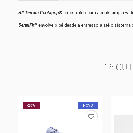
All Terrain Contagrip®
: construído para a mais ampla vari
SensiFit™
envolve o pé desde a entressola até o sistema 
16 OU
O
-30%
rder
favorite_border