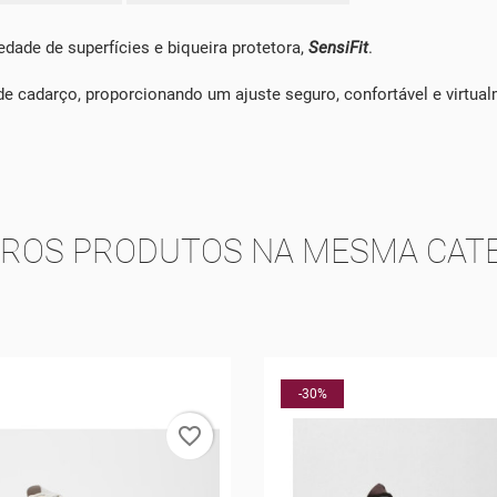
edade de superfícies e biqueira protetora,
SensiFit
.
de cadarço, proporcionando um ajuste seguro, confortável e virtual
TROS PRODUTOS NA MESMA CATE
-5%
favorite_border