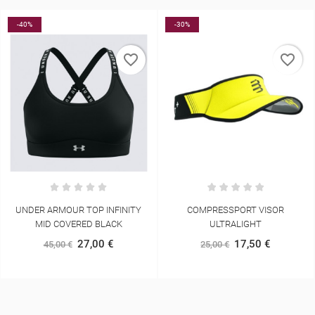
-40%
-30%
favorite_border
favorite_border
UNDER ARMOUR TOP INFINITY
COMPRESSPORT VISOR
MID COVERED BLACK
ULTRALIGHT
27,00 €
17,50 €
45,00 €
25,00 €