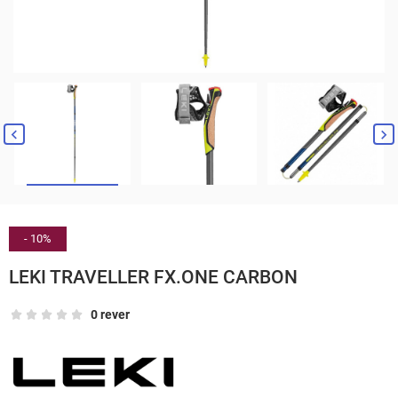


- 10%
LEKI TRAVELLER FX.ONE CARBON
0 rever