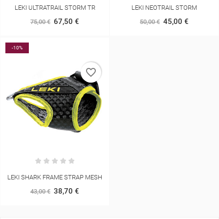
LEKI ULTRATRAIL STORM TR
LEKI NEOTRAIL STORM
67,50 €
45,00 €
75,00 €
50,00 €
-10%
favorite_border
LEKI SHARK FRAME STRAP MESH
38,70 €
43,00 €