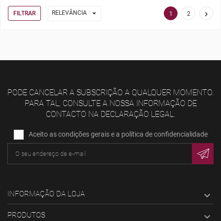

RELEVÂNCIA
FILTRAR

1
2
PODE CANCELAR A SUBSCRIÇÃO A QUALQUER MOMENTO.
PARA TAL, CONSULTE A NOSSA INFORMAÇÃO DE
CONTACTO NA DECLARAÇÃO LEGAL.
Aceito as condições gerais e a política de confidencialidade
INFORMAÇÃO DA LOJA

PRODUTOS
