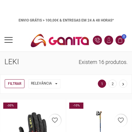
ENVIO GRÁTIS > 100,00€ &
ENTREGAS EM 24 A 48 HORAS*
0
LEKI
Existem 16 produtos.

RELEVÂNCIA
FILTRAR

1
2
-30%
-10%
favorite_border
favorite_border