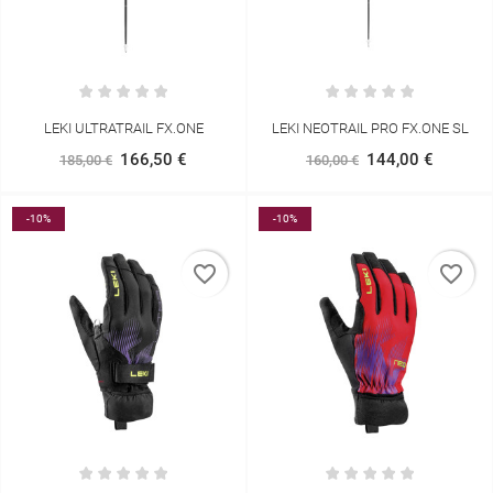
LEKI ULTRATRAIL FX.ONE
LEKI NEOTRAIL PRO FX.ONE SL
166,50 €
144,00 €
185,00 €
160,00 €
-10%
-10%
favorite_border
favorite_border