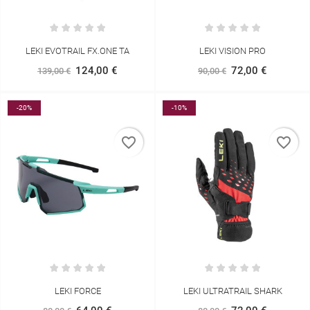
LEKI EVOTRAIL FX.ONE TA
LEKI VISION PRO
124,00 €
72,00 €
139,00 €
90,00 €
-20%
-10%
favorite_border
favorite_border
LEKI FORCE
LEKI ULTRATRAIL SHARK