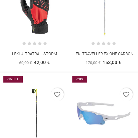
LEKI ULTRATRAIL STORM
LEKI TRAVELLER FX.ONE CARBON
42,00 €
153,00 €
60,00 €
170,00 €
-15,00 €
-20%
favorite_border
favorite_border