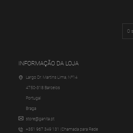
INFORMAÇÃO DA LOJA
Largo Dr. Martins Lima, Nº14
4750-318 Barcelos
Portugal
Braga
store@ganita.pt
+351 967 349 131 (Chamada para Rede