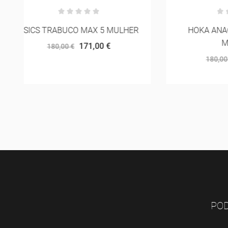
R
HOKA ANACAPA 2 MID GTX
SA
MULHER
144,00 €
180,00 €
POD