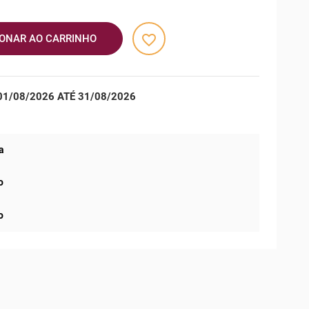
favorite_border
IONAR AO CARRINHO
1/08/2026 ATÉ 31/08/2026
a
o
o