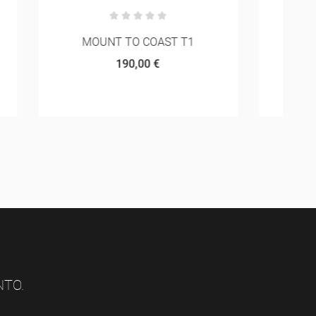
T1
ALTRA TIMP 5 BOA
108,00 €
180,00 €
NTO.