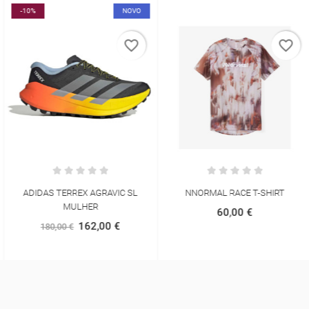
-10%
NOVO
favorite_border
favorite_border
ADIDAS TERREX AGRAVIC SL
NNORMAL RACE T-SHIRT
MULHER
60,00 €
162,00 €
180,00 €