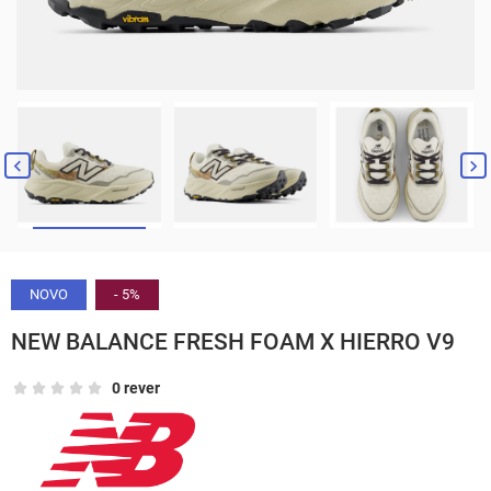


NOVO
- 5%
NEW BALANCE FRESH FOAM X HIERRO V9
0 rever