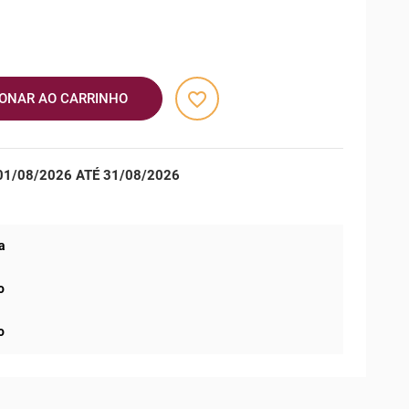
favorite_border
IONAR AO CARRINHO
1/08/2026 ATÉ 31/08/2026
a
o
o