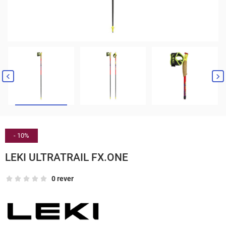


- 10%
LEKI ULTRATRAIL FX.ONE
0 rever