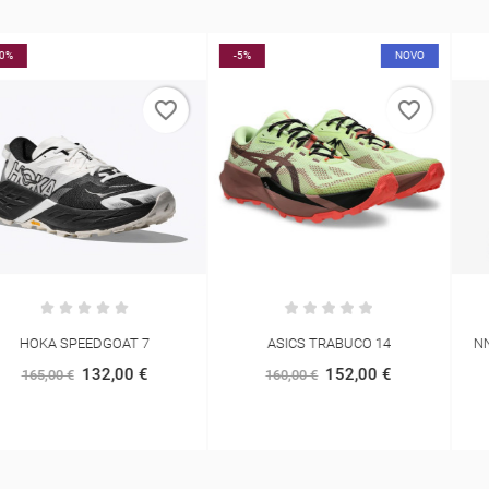
-5%
NOVO
favorite_border
favorite_border
ASICS TRABUCO 14
NNORMAL TRAIL WIND JACKET
152,00 €
140,00 €
160,00 €