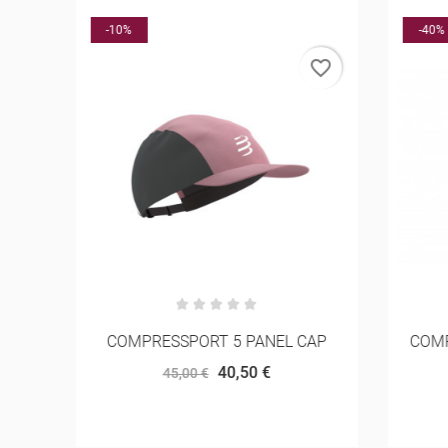
-10%
-40%
rder
favorite_border
O
COMPRESSPORT 5 PANEL CAP
COMPR
40,50 €
45,00 €