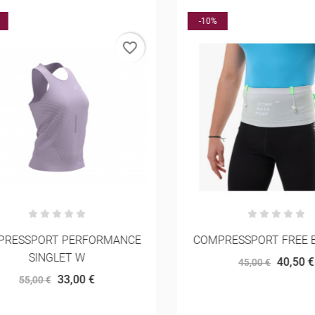
-10%
favorite_border
ESSPORT PERFORMANCE
COMPRESSPORT FREE BE
SINGLET W
40,50 €
45,00 €
33,00 €
55,00 €