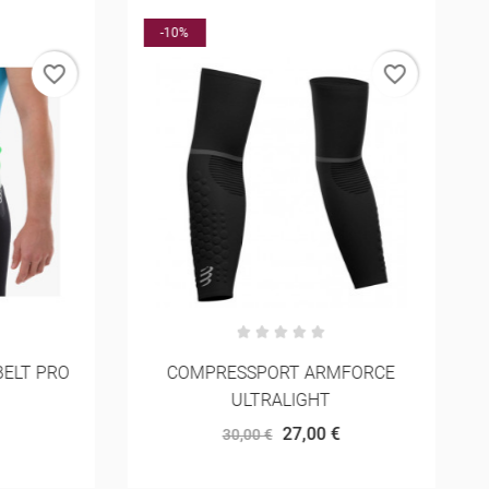
-10%
favorite_border
favorite_border
LT PRO
COMPRESSPORT ARMFORCE
ULTRALIGHT
27,00 €
30,00 €