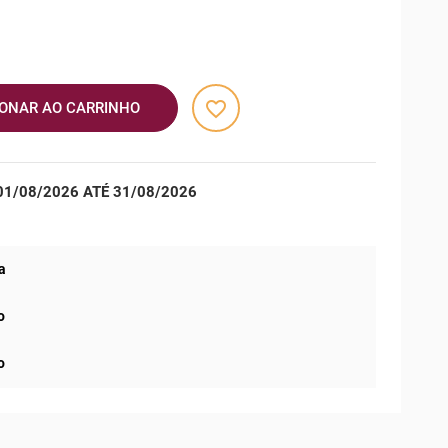
favorite_border
IONAR AO CARRINHO
1/08/2026 ATÉ 31/08/2026
a
o
o