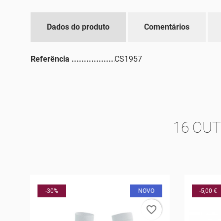
Dados do produto
Comentários
Referência
CS1957
16 OU
O
-5,00 €
-10%
rder
favorite_border