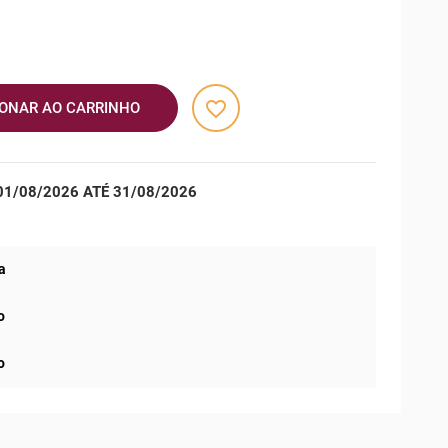
favorite_border
IONAR AO CARRINHO
1/08/2026 ATÉ 31/08/2026
a
o
o