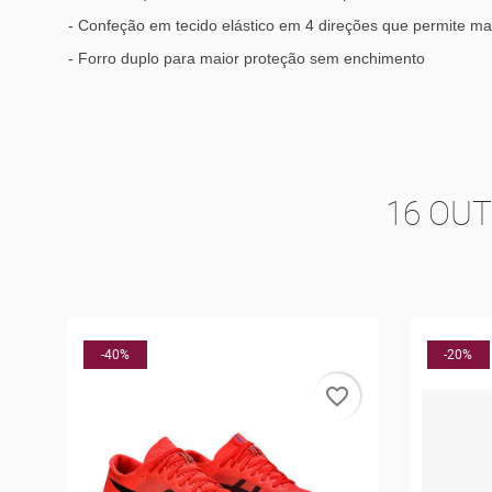
- Confeção em tecido elástico em 4 direções que permite ma
- Forro duplo para maior proteção sem enchimento
16 OU
-20%
NOVO
-30%
rder
favorite_border