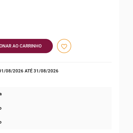
favorite_border
IONAR AO CARRINHO
1/08/2026 ATÉ 31/08/2026
a
o
o