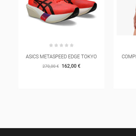
O
COMPRESSPORT TRAIL RACING
ASIC
SHORT W
64,00 €
80,00 €