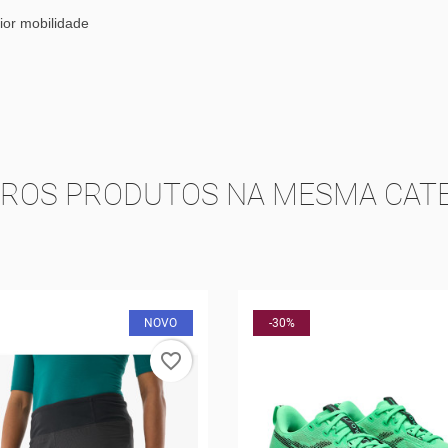
ior mobilidade
TROS PRODUTOS NA MESMA CATE
-30%
favorite_border