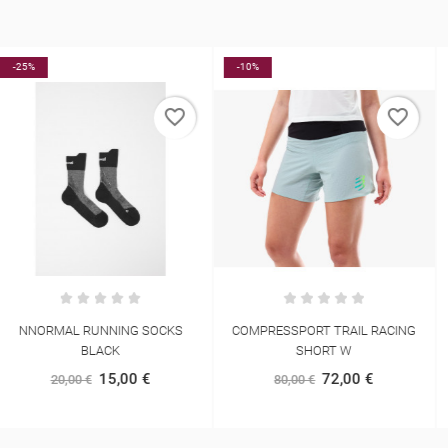
-10%
favorite_border
favorite_border
COMPRESSPORT TRAIL RACING
MAURTEN SOLID 160
SHORT W
3,40 €
72,00 €
80,00 €