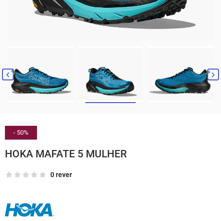


- 50%
HOKA MAFATE 5 MULHER
0 rever