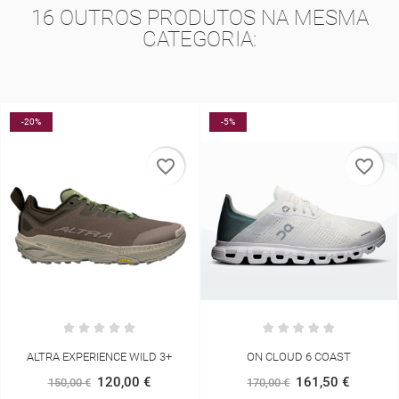
16 OUTROS PRODUTOS NA MESMA
CATEGORIA:
-5%
-10%
favorite_border
favorite_border
ON CLOUD 6 COAST
ALTRA VOYAGER
161,50 €
144,00 €
170,00 €
160,00 €