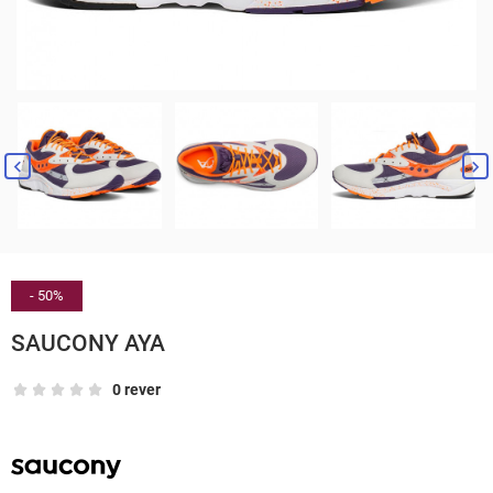


- 50%
SAUCONY AYA
0 rever