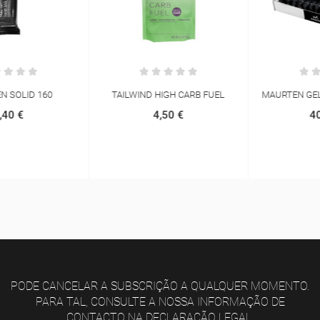
TAILWIND HIGH CARB FUEL
MAURTEN GEL 100 BOX (12 UN.)
4,50 €
40,95 €
PODE CANCELAR A SUBSCRIÇÃO A QUALQUER MOMENTO.
PARA TAL, CONSULTE A NOSSA INFORMAÇÃO DE
CONTACTO NA DECLARAÇÃO LEGAL.