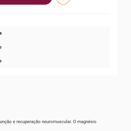
a
o
o
 função e recuperação neuromuscular. O magnésio
.