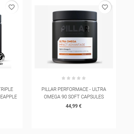
favorite_border
favorite_border
RIPLE
PILLAR PERFORMACE - ULTRA
M
EAPPLE
OMEGA 90 SOFT CAPSULES
44,99 €