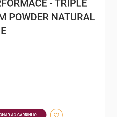
RFORMACE - TRIPLE
M POWDER NATURAL
ME
favorite_border
IONAR AO CARRINHO