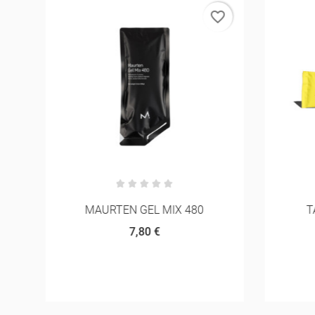
rder
favorite_border
MAURTEN GEL MIX 480
T
7,80 €