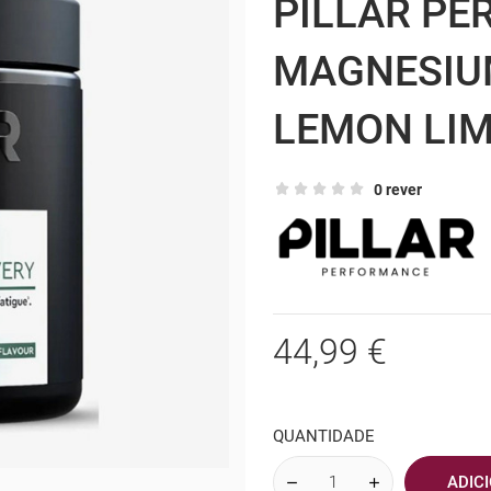
PILLAR PE
MAGNESIU
LEMON LI
0 rever
44,99 €
QUANTIDADE
ADIC