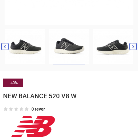


- 40%
NEW BALANCE 520 V8 W
0 rever