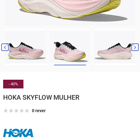


- 40%
HOKA SKYFLOW MULHER
0 rever