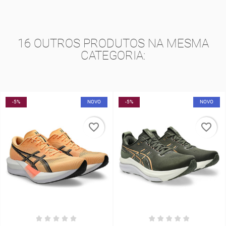
16 OUTROS PRODUTOS NA MESMA
CATEGORIA:
-5%
NOVO
-30%
favorite_border
favorite_border