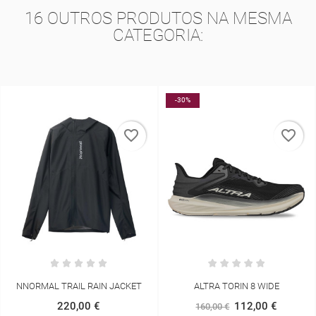
16 OUTROS PRODUTOS NA MESMA
CATEGORIA:
-30%
NO
_border
favorite_border
favorite
ET
ALTRA TORIN 8 WIDE
NNORMAL SOFT FLASK LO
500ML
112,00 €
160,00 €