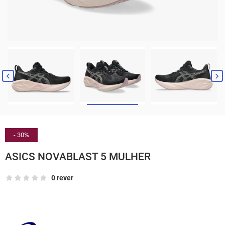


- 30%
ASICS NOVABLAST 5 MULHER
0 rever