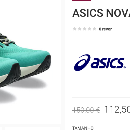
ASICS NOV
0 rever
112,5
150,00 €
TAMANHO