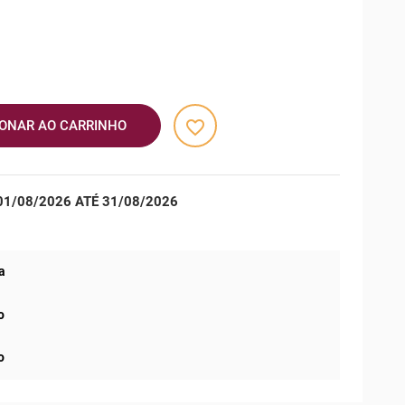
favorite_border
IONAR AO CARRINHO
1/08/2026 ATÉ 31/08/2026
a
o
o