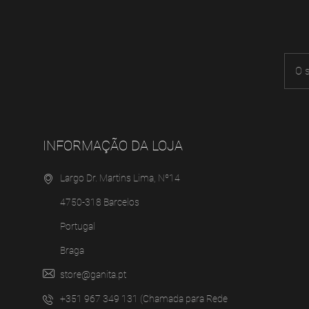
INFORMAÇÃO DA LOJA
Largo Dr. Martins Lima, Nº14
4750-318 Barcelos
Portugal
Braga
store@ganita.pt
+351 967 349 131 (Chamada para Rede