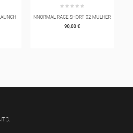
LAUNCH
NNORMAL RACE SHORT 02 MULHER
90,00 €
NTO.