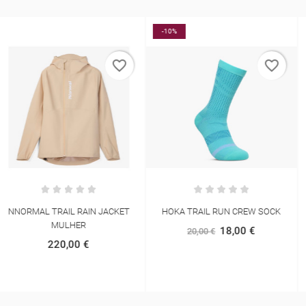
-10%
favorite_border
favorite_border
HOKA TRAIL RUN CREW SOCK
SALOMON SOFT FLASK XA FILTER
490ML
18,00 €
20,00 €
50,00 €