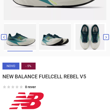


NOVO
- 5%
NEW BALANCE FUELCELL REBEL V5
0 rever