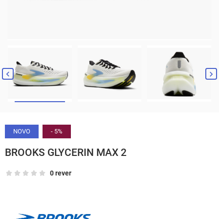


NOVO
- 5%
BROOKS GLYCERIN MAX 2
0 rever