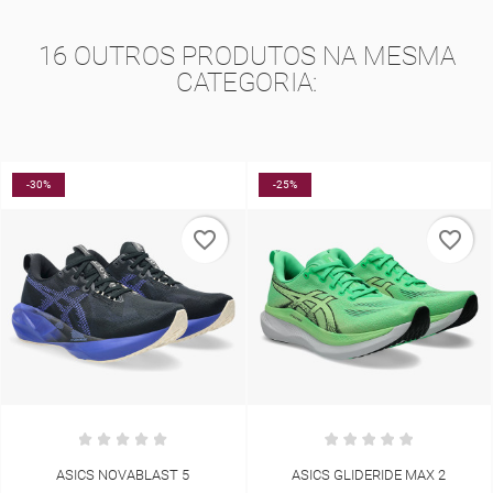
16 OUTROS PRODUTOS NA MESMA
CATEGORIA:
-25%
-10%
NOVO
favorite_border
favorite_border
ASICS GLIDERIDE MAX 2
HOKA GLIDE 5" SHORT BRIEF