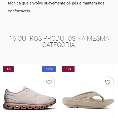
técnica que envolve suavemente os pés e mantém-nos
confortáveis.
16 OUTROS PRODUTOS NA MESMA
CATEGORIA:
-10%
-40%
favorite_border
favorite_border