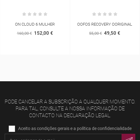
OOFOS RECOVERY OORIGINAL
ADIDAS CORSÁRIO TE 3S 3/4
MULHER
49,50 €
55,00 €
22,80 €
38,00 €
PODE CANCELAR A SUBSCRIÇÃO A QUALQUER MOMENTO.
PARA TAL, CONSULTE A NOSSA INFORMAÇÃO DE
CONTACTO NA DECLARAÇÃO LEGAL.
Aceito as condições gerais e a política de confidencialidade