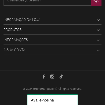
INFORMAÇÃO DA LOJA

PRODUTOS

INFORMAÇÕES

A SUA CONTA

© 2024
mariomarquesinf
. All rights reserved.