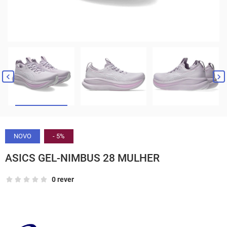


NOVO
- 5%
ASICS GEL-NIMBUS 28 MULHER
0 rever