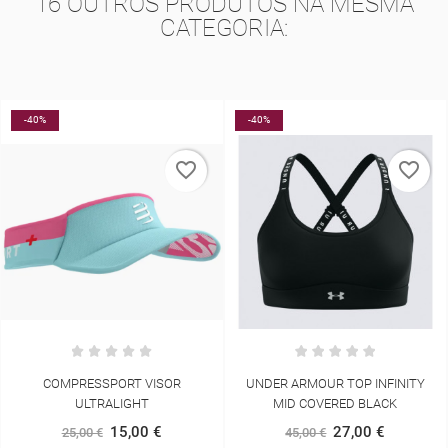
16 OUTROS PRODUTOS NA MESMA
CATEGORIA:
-40%
-10%
favorite_border
favorite_border
UNDER ARMOUR TOP INFINITY
COMPRESSPORT TRAIL RACING
MID COVERED BLACK
OVERSHORT
27,00 €
72,00 €
45,00 €
80,00 €