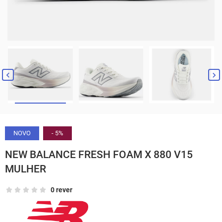


NOVO
- 5%
NEW BALANCE FRESH FOAM X 880 V15
MULHER
0 rever