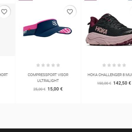
favorite_border
favorite_border
COMPRESSPORT VISOR
HOKA CHALLENGER 8 MULHER
ULTRALIGHT
142,50 €
150,00 €
15,00 €
25,00 €