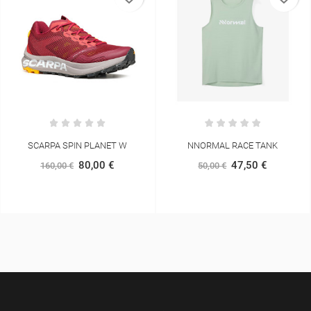
NET W
NNORMAL RACE TANK
BROOKS CASCADIA 
 €
47,50 €
237,5
50,00 €
250,00 €