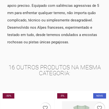
apoio preciso. Equipado com saliências agressivas de 5
mm para enfrentar qualquer terreno, não importa quão
complicado, técnico ou simplesmente desagradável.
Desenvolvido nos Alpes franceses, experimentado e
testado em tudo, desde terrenos ondulados a encostas
rochosas ou pistas únicas pegajosas.
16 OUTROS PRODUTOS NA MESMA
CATEGORIA:
-5%
NOVO
-5%
E
favorite_border
favorite_border