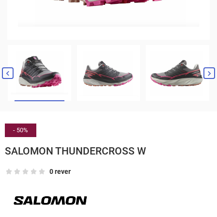


- 50%
SALOMON THUNDERCROSS W
0 rever