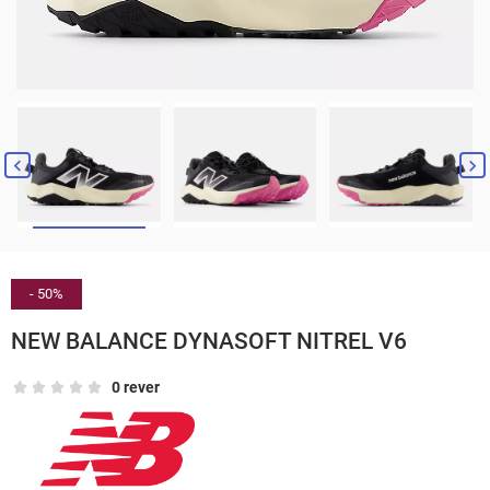


- 50%
NEW BALANCE DYNASOFT NITREL V6
0 rever