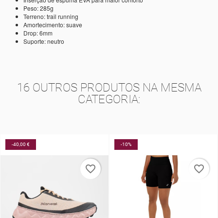
Peso: 285g
Terreno: trail running
Amortecimento: suave
Drop: 6mm
Suporte: neutro
16 OUTROS PRODUTOS NA MESMA
CATEGORIA:
-10%
-40%
favorite_border
favorite_border