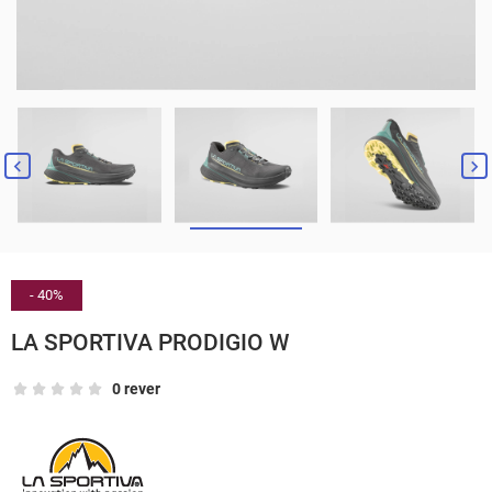


- 40%
LA SPORTIVA PRODIGIO W
0 rever