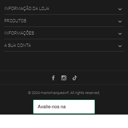
INFORMAÇÃO DA LOJA

PRODUTOS

INFORMAÇÕES

A SUA CONTA

© 2024
mariomarquesinf
. All rights reserved.