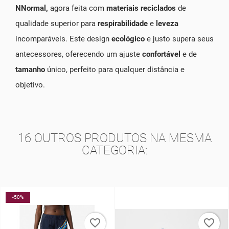
NNormal,
agora feita com
materiais reciclados
de
qualidade superior para
respirabilidade
e
leveza
incomparáveis. Este design
ecológico
e justo supera seus
antecessores, oferecendo um ajuste
confortável
e de
tamanho
único, perfeito para qualquer distância e
objetivo.
16 OUTROS PRODUTOS NA MESMA
CATEGORIA:
-5%
NO
_border
favorite_border
favorite