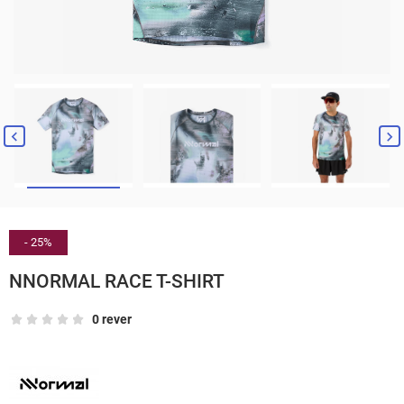


- 25%
NNORMAL RACE T-SHIRT
0 rever