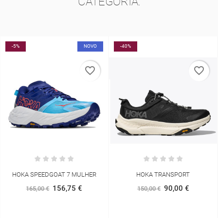
CATEGORIA:
-5%
NOVO
-40%
favorite_border
favorite_border
HOKA SPEEDGOAT 7 MULHER
HOKA TRANSPORT
156,75 €
90,00 €
165,00 €
150,00 €