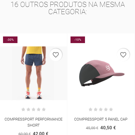
16 OUTROS PRODUTOS NA MESMA
CATEGORIA:
-30%
-10%
favorite_border
favorite_border
COMPRESSPORT PERFORMANCE
COMPRESSPORT 5 PANEL CAP
SHORT
40,50 €
45,00 €
42,00 €
60,00 €