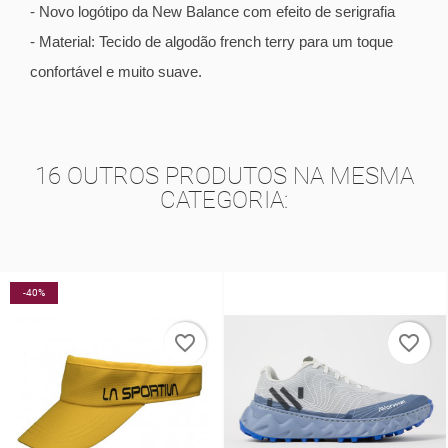
- Novo logótipo da New Balance com efeito de serigrafia
- Material: Tecido de algodão french terry para um toque
confortável e muito suave.
16 OUTROS PRODUTOS NA MESMA
CATEGORIA:
-40%
favorite_border
favorite_border