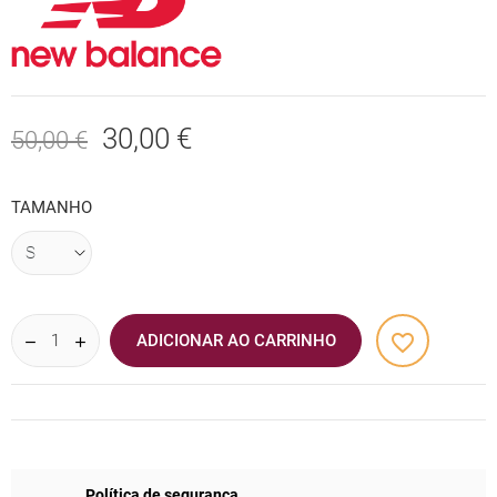
30,00 €
50,00 €
TAMANHO
favorite_border
ADICIONAR AO CARRINHO
Política de segurança