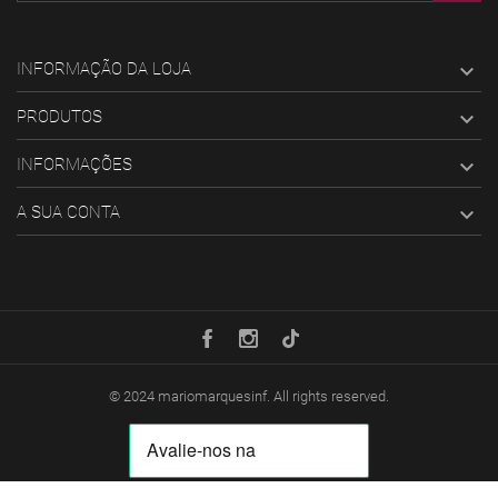
INFORMAÇÃO DA LOJA

PRODUTOS

INFORMAÇÕES

A SUA CONTA

© 2024
mariomarquesinf
. All rights reserved.