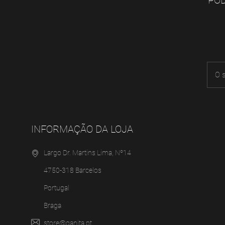
POD
INFORMAÇÃO DA LOJA
Largo Dr. Martins Lima, Nº14
4750-318 Barcelos
Portugal
Braga
store@ganita.pt