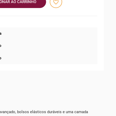
favorite_border
IONAR AO CARRINHO
a
o
o
ançado, bolsos elásticos duráveis ​​e uma camada