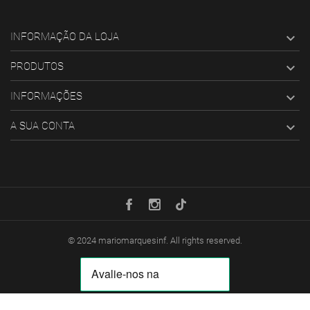
INFORMAÇÃO DA LOJA

PRODUTOS

INFORMAÇÕES

A SUA CONTA

© 2024
mariomarquesinf
. All rights reserved.