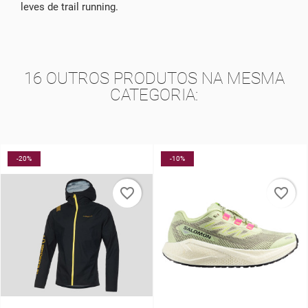
leves de trail running.
16 OUTROS PRODUTOS NA MESMA
CATEGORIA:
-20%
-10%
favorite_border
favorite_border